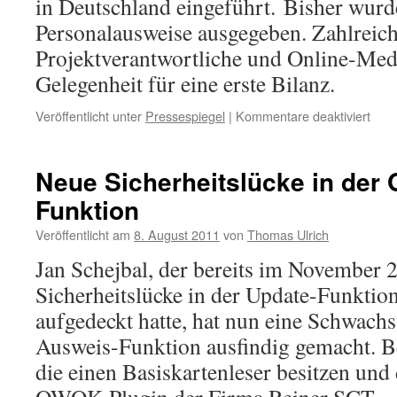
in Deutschland eingeführt. Bisher wurd
Personalausweise ausgegeben. Zahlreic
Projektverantwortliche und Online-Medi
Gelegenheit für eine erste Bilanz.
für
Veröffentlicht unter
Pressespiegel
|
Kommentare deaktiviert
365
Tag
Elek
Neue Sicherheitslücke in der 
Pers
Funktion
Veröffentlicht am
8. August 2011
von
Thomas Ulrich
Jan Schejbal, der bereits im November 
Sicherheitslücke in der Update-Funkti
aufgedeckt hatte, hat nun eine Schwachst
Ausweis-Funktion ausfindig gemacht. Be
die einen Basiskartenleser besitzen und