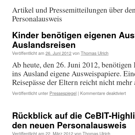
Artikel und Pressemitteilungen über de
Personalausweis
Kinder benötigen eigenen Aus
Auslandsreisen
Veröffentlicht am
26. Juni 2012
von
Thomas Ulrich
Ab heute, den 26. Juni 2012, benötigen 
ins Ausland eigene Ausweispapiere. Ein
Reisepässe der Eltern reicht nicht mehr 
für
Veröffentlicht unter
Pressespiegel
|
Kommentare deaktiviert
Kind
benö
eige
Rückblick auf die CeBIT-Highl
Ausw
den neuen Personalausweis
für
Ausl
Veröffentlicht am
22. März 2012
von
Thomas Ulrich