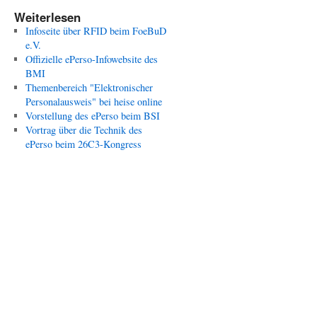
Ausw
Weiterlesen
Funk
Infoseite über RFID beim FoeBuD
e.V.
Offizielle ePerso-Infowebsite des
BMI
Themenbereich "Elektronischer
Personalausweis" bei heise online
Vorstellung des ePerso beim BSI
Vortrag über die Technik des
ePerso beim 26C3-Kongress