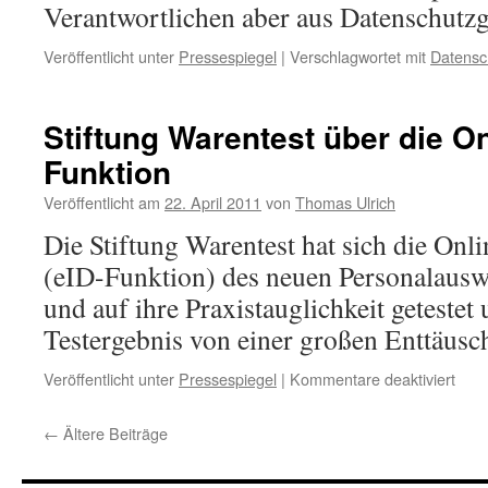
Verantwortlichen aber aus Datenschutz
Veröffentlicht unter
Pressespiegel
|
Verschlagwortet mit
Datensc
Stiftung Warentest über die O
Funktion
Veröffentlicht am
22. April 2011
von
Thomas Ulrich
Die Stiftung Warentest hat sich die On
(eID-Funktion) des neuen Personalaus
und auf ihre Praxistauglichkeit getestet
Testergebnis von einer großen Enttäusc
für
Veröffentlicht unter
Pressespiegel
|
Kommentare deaktiviert
Stift
Ware
←
Ältere Beiträge
über
die
Onli