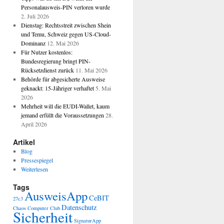
Personalausweis-PIN verloren wurde
2. Juli 2026
Dienstag: Rechtsstreit zwischen Shein
und Temu, Schweiz gegen US-Cloud-
Dominanz
12. Mai 2026
Für Nutzer kostenlos:
Bundesregierung bringt PIN-
Rücksetzdienst zurück
11. Mai 2026
Behörde für abgesicherte Ausweise
geknackt: 15-Jähriger verhaftet
5. Mai
2026
Mehrheit will die EUDI-Wallet, kaum
jemand erfüllt die Voraussetzungen
28.
April 2026
Artikel
Blog
Pressespiegel
Weiterlesen
Tags
AusweisApp
CeBIT
27c3
Datenschutz
Chaos Computer Club
Sicherheit
SignaturApp