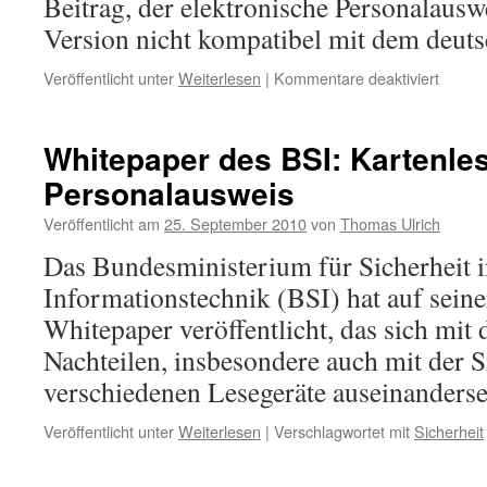
Beitrag, der elektronische Personalauswe
Version nicht kompatibel mit dem deuts
für
Veröffentlicht unter
Weiterlesen
|
Kommentare deaktiviert
Verstö
die
Untersc
Whitepaper des BSI: Kartenles
gegen
Personalausweis
das
Signat
Veröffentlicht am
25. September 2010
von
Thomas Ulrich
Das Bundesministerium für Sicherheit i
Informationstechnik (BSI) hat auf sein
Whitepaper veröffentlicht, das sich mit
Nachteilen, insbesondere auch mit der S
verschiedenen Lesegeräte auseinanderse
Veröffentlicht unter
Weiterlesen
|
Verschlagwortet mit
Sicherheit