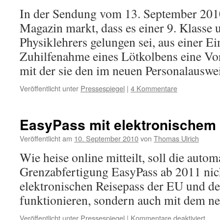
In der Sendung vom 13. September 201
Magazin markt, dass es einer 9. Klasse 
Physiklehrers gelungen sei, aus einer 
Zuhilfenahme eines Lötkolbens eine Vo
mit der sie den im neuen Personalausw
Veröffentlicht unter
Pressespiegel
|
4 Kommentare
EasyPass mit elektronischem
Veröffentlicht am
10. September 2010
von
Thomas Ulrich
Wie heise online mitteilt, soll die autom
Grenzabfertigung EasyPass ab 2011 nic
elektronischen Reisepass der EU und d
funktionieren, sondern auch mit dem n
für
Veröffentlicht unter
Pressespiegel
|
Kommentare deaktiviert