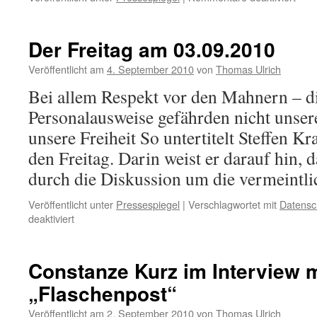
Eas
mit
elek
Der Freitag am 03.09.2010
Pers
Veröffentlicht am
4. September 2010
von
Thomas Ulrich
Bei allem Respekt vor den Mahnern – d
Personalausweise gefährden nicht unser
unsere Freiheit So untertitelt Steffen Kr
den Freitag. Darin weist er darauf hin, d
durch die Diskussion um die vermeint
Veröffentlicht unter
Pressespiegel
|
Verschlagwortet mit
Datensc
für
deaktiviert
Der
Freitag
am
Constanze Kurz im Interview m
03.09.2010
„Flaschenpost“
Veröffentlicht am
2. September 2010
von
Thomas Ulrich