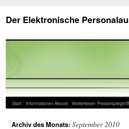
Zum
Inhalt
Der Elektronische Personala
springen
Start
Informationen
Aktuell
Weiterlesen
Pressespiegel
B
September 2010
Archiv des Monats: