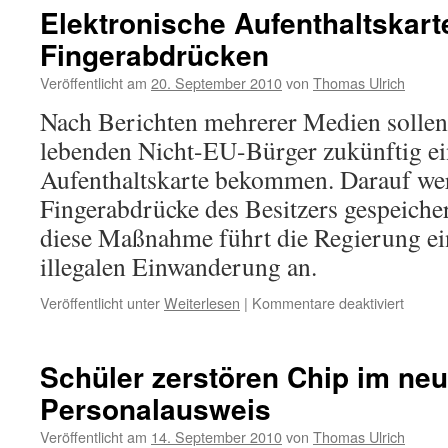
Elektronische Aufenthaltskart
Fingerabdrücken
Veröffentlicht am
20. September 2010
von
Thomas Ulrich
Nach Berichten mehrerer Medien sollen 
lebenden Nicht-EU-Bürger zukünftig ei
Aufenthaltskarte bekommen. Darauf we
Fingerabdrücke des Besitzers gespeiche
diese Maßnahme führt die Regierung e
illegalen Einwanderung an.
für
Veröffentlicht unter
Weiterlesen
|
Kommentare deaktiviert
Elektr
Aufent
mit
Schüler zerstören Chip im ne
Finger
Personalausweis
Veröffentlicht am
14. September 2010
von
Thomas Ulrich