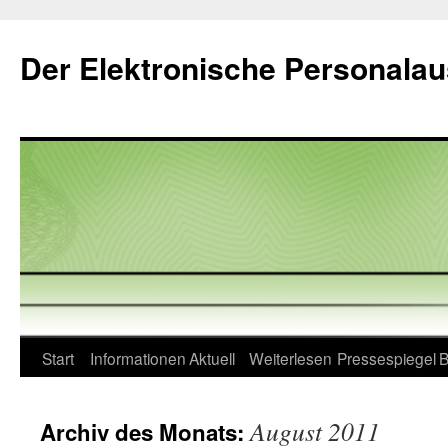
Zum
Inhalt
Der Elektronische Personala
springen
Start
Informationen
Aktuell
Weiterlesen
Pressespiegel
B
August 2011
Archiv des Monats: